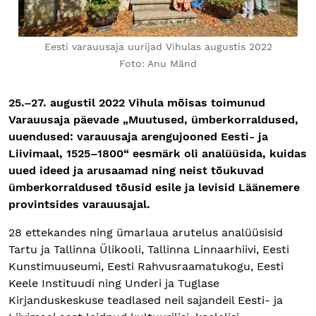
Eesti varauusaja uurijad Vihulas augustis 2022
Foto: Anu Mänd
25.–27. augustil 2022 Vihula mõisas toimunud
Varauusaja päevade „Muutused, ümberkorraldused,
uuendused: varauusaja arengujooned Eesti- ja
Liivimaal, 1525–1800“ eesmärk oli analüüsida, kuidas
uued ideed ja arusaamad ning neist tõukuvad
ümberkorraldused tõusid esile ja levisid Läänemere
provintsides varauusajal.
28 ettekandes ning ümarlaua arutelus analüüsisid
Tartu ja Tallinna Ülikooli, Tallinna Linnaarhiivi, Eesti
Kunstimuuseumi, Eesti Rahvusraamatukogu, Eesti
Keele Instituudi ning Underi ja Tuglase
Kirjanduskeskuse teadlased neil sajandeil Eesti- ja