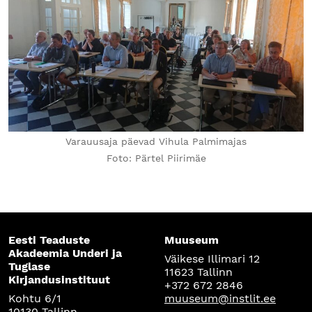
Varauusaja päevad Vihula Palmimajas
Foto: Pärtel Piirimäe
Eesti Teaduste
Muuseum
Akadeemia Underi ja
Väikese Illimari 12
Tuglase
11623 Tallinn
Kirjandusinstituut
+372 672 2846
Kohtu 6/1
muuseum@instlit.ee
10130 Tallinn