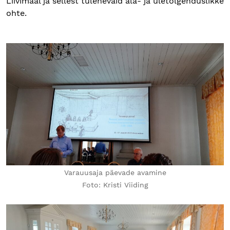
Liivimaal ja sellest tulenevaid ala- ja ületõlgenduslikke
ohte.
Varauusaja päevade avamine
Foto: Kristi Viiding