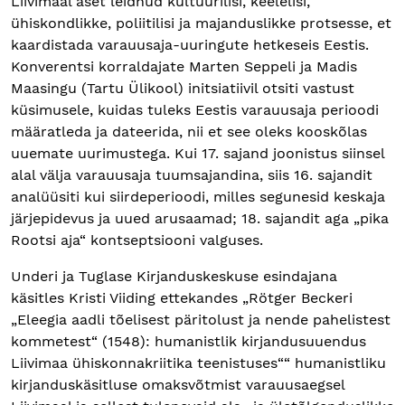
Liivimaal aset leidnud kultuurilisi, keelelisi,
ühiskondlikke, poliitilisi ja majanduslikke protsesse, et
kaardistada varauusaja-uuringute hetkeseis Eestis.
Konverentsi korraldajate Marten Seppeli ja Madis
Maasingu (Tartu Ülikool) initsiatiivil otsiti vastust
küsimusele, kuidas tuleks Eestis varauusaja perioodi
määratleda ja dateerida, nii et see oleks kooskõlas
uuemate uurimustega. Kui 17. sajand joonistus siinsel
alal välja varauusaja tuumsajandina, siis 16. sajandit
analüüsiti kui siirdeperioodi, milles segunesid keskaja
järjepidevus ja uued arusaamad; 18. sajandit aga „pika
Rootsi aja“ kontseptsiooni valguses.
Underi ja Tuglase Kirjanduskeskuse esindajana
käsitles Kristi Viiding ettekandes „Rötger Beckeri
„Eleegia aadli tõelisest päritolust ja nende pahelistest
kommetest“ (1548): humanistlik kirjandusuuendus
Liivimaa ühiskonnakriitika teenistuses““ humanistliku
kirjanduskäsitluse omaksvõtmist varauusaegsel