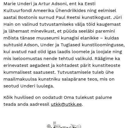
Marie Underi ja Artur Adsoni, ent ka Eesti
Kultuurfondi Ameerika Ühendriikides ning eelmisel
aastal Bostonis surnud Paul Reetsi kunstikogust. Jüri
Hain on valinud tutvustamiseks välja töid kaugemast
ja lähemast minevikust, et püüda seeläbi paremini
mõista tänase muuseumi kunagisi elanikke – kuidas
suhtusid Adson, Under ja Tuglased kunstiloomingusse,
kui avatud nad olid igas laadis loomele ja loojale ning
mis iseloomustas nende tehtud valikuid. Räägime ka
erinevatest aegadest ja kohtadest pärit kunstiteoste
kummalisest saatusest. Tutvustamisele tuleb ühe
maailmakuulsa kunstniku salapärane teos, mis on
seotud Underi luulega.
Kõik huvilised on oodatud! Oma tulekust palume
teada anda aadressil
utkk@utkk.ee
.