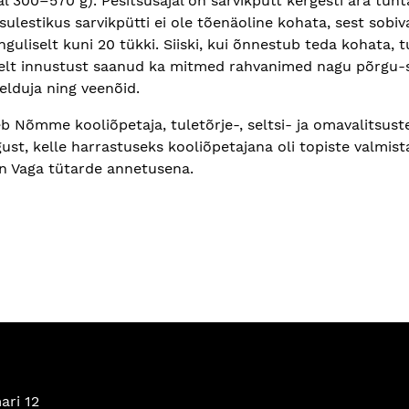
l 300–570 g). Pesitsusajal on sarvikpütt kergesti ära tun
ulestikus sarvikpütti ei ole tõenäoline kohata, sest sobiv
nguliselt kuni 20 tükki. Siiski, kui õnnestub teda kohata,
lmselt innustust saanud ka mitmed rahvanimed nagu põrgu-s
elduja ning veenõid.
eb Nõmme kooliõpetaja, tuletõrje-, seltsi- ja omavalitsus
gust, kelle harrastuseks kooliõpetajana oli topiste valmis
Vaga tütarde annetusena.
ari 12