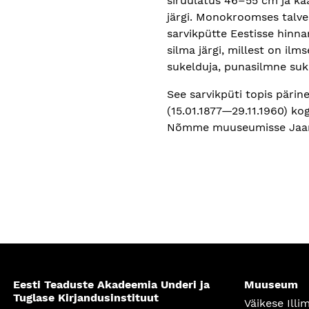
siruulatus 46–55 cm ja kaa
järgi. Monokroomses talves
sarvikpütte Eestisse hinna
silma järgi, millest on i
sukelduja, punasilmne suk
See sarvikpüti topis pärin
(15.01.1877—29.11.1960) ko
Nõmme muuseumisse Jaan 
Eesti Teaduste Akadeemia Underi ja
Muuseum
Tuglase Kirjandusinstituut
Väikese Illim