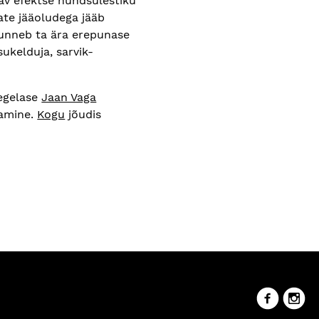
tav efektse hundsulestiku
ate jääoludega jääb
 tunneb ta ära erepunase
ukelduja, sarvik-
tegelase
Jaan Vaga
tamine.
Kogu
jõudis