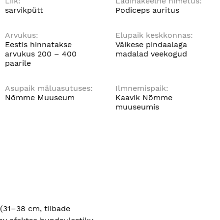
Liik:
Ladinakeelne nimetus:
sarvikpütt
Podiceps auritus
Arvukus:
Elupaik keskkonnas:
Eestis hinnatakse
Väikese pindaalaga
arvukus 200 ­– 400
madalad veekogud
paarile
Asupaik mäluasutuses:
Ilmnemispaik:
Nõmme Muuseum
Kaavik Nõmme
muuseumis
(31–38 cm, tiibade