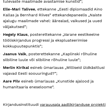
tulevaste maailmade avastamise kunstid“;
Elle-Mari Talivee
, ettekanne „Eesti diplomaadid Aino
Kallas ja Bernhard Riives“ ettekandepaneelis „Naiste
ajalugu maailmade vahel: äärealad, vaikused ja uued
väljakutsed“;
Hegely Klaus
, posterettekanne „Varane eestikeelne
tööliskirjandus progressi ja ekspluateerimise
kokkupuutepunktis“;
Jaanus Valk
, posterettekanne „Kaplinski rõhuline
silbiline luule või silbiline rõhuline luule“;
Merlin Kirikal
esineb ümarlauas „Milliseid üldkäsitlusi
vajavad Eesti soouuringud?“;
Aare Pilv
esineb ümarlauas „Kunstide ajalood ja
humanitaaria eneseloome“.
Kirjandusinstituudi
varauusaja aadlikirjanduse projekti