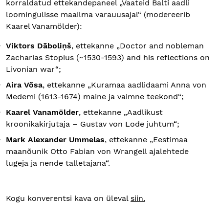
korraldatud ettekandepaneel „Vaateid Balti aadli
loomingulisse maailma varauusajal“ (modereerib
Kaarel Vanamölder):
Viktors Dāboliņš
, ettekanne „Doctor and nobleman
Zacharias Stopius (~1530-1593) and his reflections on
Livonian war“;
Aira Võsa
, ettekanne „Kuramaa aadlidaami Anna von
Medemi (1613-1674) maine ja vaimne teekond“;
Kaarel Vanamölder
, ettekanne „Aadlikust
kroonikakirjutaja – Gustav von Lode juhtum“;
Mark Alexander Ummelas
, ettekanne „Eestimaa
maanõunik Otto Fabian von Wrangell ajalehtede
lugeja ja nende talletajana“.
Kogu konverentsi kava on üleval
siin.