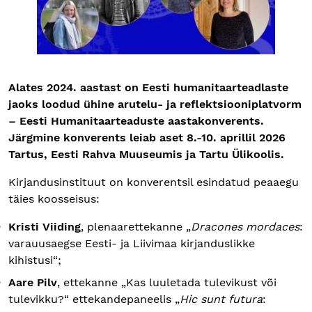
Alates 2024. aastast on Eesti humanitaarteadlaste
jaoks loodud ühine arutelu- ja reflektsiooniplatvorm
– Eesti Humanitaarteaduste aastakonverents.
Järgmine konverents leiab aset 8.-10. aprillil 2026
Tartus, Eesti Rahva Muuseumis ja Tartu Ülikoolis.
Kirjandusinstituut on konverentsil esindatud peaaegu
täies koosseisus:
Kristi Viiding
, plenaarettekanne „
Dracones mordaces
:
varauusaegse Eesti- ja Liivimaa kirjanduslikke
kihistusi“;
Aare Pilv
, ettekanne „Kas luuletada tulevikust või
tulevikku?“ ettekandepaneelis „
Hic sunt futura
: