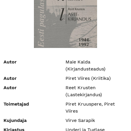
Autor
Maie Kalda
(Kirjandusteadus)
Autor
Piret Viires (Kriitika)
Autor
Reet Krusten
(Lastekirjandus)
Toimetajad
Piret Kruuspere, Piret
Viires
Kujundaja
Virve Sarapik
Kirjastus
Underi ja Tuglase