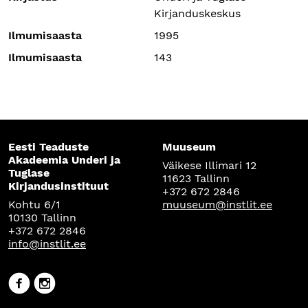
Kirjanduskeskus
Ilmumisaasta
1995
Ilmumisaasta
143
Eesti Teaduste
Muuseum
Akadeemia Underi ja
Väikese Illimari 12
Tuglase
11623 Tallinn
Kirjandusinstituut
+372 672 2846
Kohtu 6/1
muuseum@instlit.ee
10130 Tallinn
+372 672 2846
info@instlit.ee