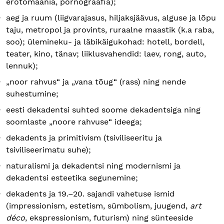
erotomaania, pornograafia);
aeg ja ruum (liigvarajasus, hiljaksjäävus, alguse ja lõpu
taju, metropol ja provints, ruraalne maastik (k.a raba,
soo); ülemineku- ja läbikäigukohad: hotell, bordell,
teater, kino, tänav; liiklusvahendid: laev, rong, auto,
lennuk);
„noor rahvus“ ja „vana tõug“ (rass) ning nende
suhestumine;
eesti dekadentsi suhted soome dekadentsiga ning
soomlaste „noore rahvuse“ ideega;
dekadents ja primitivism (tsiviliseeritu ja
tsiviliseerimatu suhe);
naturalismi ja dekadentsi ning modernismi ja
dekadentsi esteetika segunemine;
dekadents ja 19.–20. sajandi vahetuse ismid
(impressionism, estetism, sümbolism, juugend,
art
déco
, ekspressionism, futurism) ning sünteeside