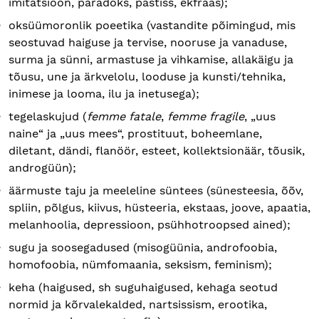
imitatsioon, paradoks, pastišš, ekfraas);
oksüümoronlik poeetika (vastandite põimingud, mis
seostuvad haiguse ja tervise, nooruse ja vanaduse,
surma ja sünni, armastuse ja vihkamise, allakäigu ja
tõusu, une ja ärkvelolu, looduse ja kunsti/tehnika,
inimese ja looma, ilu ja inetusega);
tegelaskujud (
femme fatale
,
femme fragile
, „uus
naine“ ja „uus mees“, prostituut, boheemlane,
diletant, dändi, flanöör, esteet, kollektsionäär, tõusik,
androgüün);
äärmuste taju ja meeleline süntees (sünesteesia, õõv,
spliin, põlgus, kiivus, hüsteeria, ekstaas, joove, apaatia,
melanhoolia, depressioon, psühhotroopsed ained);
sugu ja soosegadused (misogüünia, androfoobia,
homofoobia, nümfomaania, seksism, feminism);
keha (haigused, sh suguhaigused, kehaga seotud
normid ja kõrvalekalded, nartsissism, erootika,