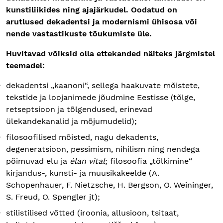
kunstiliikides ning ajajärkudel. Oodatud on
arutlused dekadentsi ja modernismi ühisosa või
nende vastastikuste tõukumiste üle.
Huvitavad võiksid olla ettekanded näiteks järgmistel
teemadel:
dekadentsi „kaanoni“, sellega haakuvate mõistete,
tekstide ja loojanimede jõudmine Eestisse (tõlge,
retseptsioon ja tõlgendused, erinevad
ülekandekanalid ja mõjumudelid);
filosoofilised mõisted, nagu dekadents,
degeneratsioon, pessimism, nihilism ning nendega
põimuvad elu ja
élan vital
; filosoofia „tõlkimine“
kirjandus-, kunsti- ja muusikakeelde (A.
Schopenhauer, F. Nietzsche, H. Bergson, O. Weininger,
S. Freud, O. Spengler jt);
stilistilised võtted (iroonia, allusioon, tsitaat,