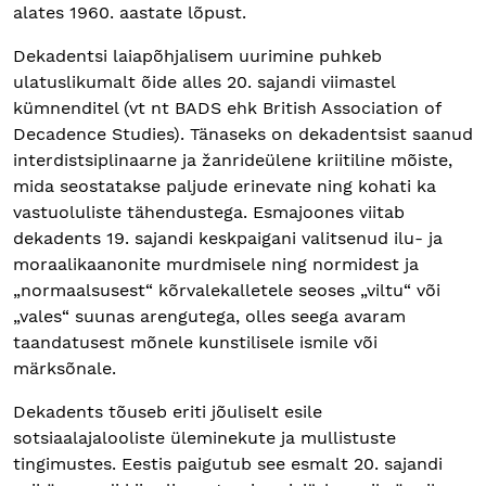
alates 1960. aastate lõpust.
Dekadentsi laiapõhjalisem uurimine puhkeb
ulatuslikumalt õide alles 20. sajandi viimastel
kümnenditel (vt nt BADS ehk British Association of
Decadence Studies). Tänaseks on dekadentsist saanud
interdistsiplinaarne ja žanrideülene kriitiline mõiste,
mida seostatakse paljude erinevate ning kohati ka
vastuoluliste tähendustega. Esmajoones viitab
dekadents 19. sajandi keskpaigani valitsenud ilu- ja
moraalikaanonite murdmisele ning normidest ja
„normaalsusest“ kõrvalekalletele seoses „viltu“ või
„vales“ suunas arengutega, olles seega avaram
taandatusest mõnele kunstilisele ismile või
märksõnale.
Dekadents tõuseb eriti jõuliselt esile
sotsiaalajalooliste üleminekute ja mullistuste
tingimustes. Eestis paigutub see esmalt 20. sajandi