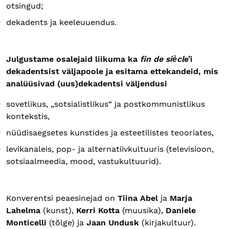
otsingud;
dekadents ja keeleuuendus.
Julgustame osalejaid liikuma ka
fin de siѐcl
e’i
dekadentsist väljapoole ja esitama ettekandeid, mis
analüüsivad (uus)dekadentsi väljendusi
sovetlikus, „sotsialistlikus“ ja postkommunistlikus
kontekstis,
nüüdisaegsetes kunstides ja esteetilistes teooriates,
levikanaleis, pop- ja alternatiivkultuuris (televisioon,
sotsiaalmeedia, mood, vastukultuurid).
Konverentsi peaesinejad on
Tiina Abel
ja
Marja
Lahelma
(kunst),
Kerri Kotta
(muusika),
Daniele
Monticelli
(tõlge) ja
Jaan Undusk
(kirjakultuur).