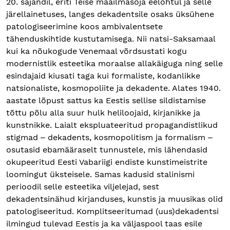
20. sajandil, eriti Teise maailmasõja eelõhtul ja selle
järellainetuses, langes dekadentsile osaks üksühene
patologiseerimine koos ambivalentsete
tähenduskihtide kustutamisega. Nii natsi-Saksamaal
kui ka nõukogude Venemaal võrdsustati kogu
modernistlik esteetika moraalse allakäiguga ning selle
esindajaid kiusati taga kui formaliste, kodanlikke
natsionaliste, kosmopoliite ja dekadente. Alates 1940.
aastate lõpust sattus ka Eestis sellise sildistamise
tõttu põlu alla suur hulk heliloojaid, kirjanikke ja
kunstnikke. Laialt ekspluateeritud propagandistlikud
stigmad ‒ dekadents, kosmopolitism ja formalism ‒
osutasid ebamääraselt tunnustele, mis lähendasid
okupeeritud Eesti Vabariigi endiste kunstimeistrite
loomingut üksteisele. Samas kadusid stalinismi
perioodil selle esteetika viljelejad, sest
dekadentsinähud kirjanduses, kunstis ja muusikas olid
patologiseeritud. Komplitseeritumad (uus)dekadentsi
ilmingud tulevad Eestis ja ka väljaspool taas esile