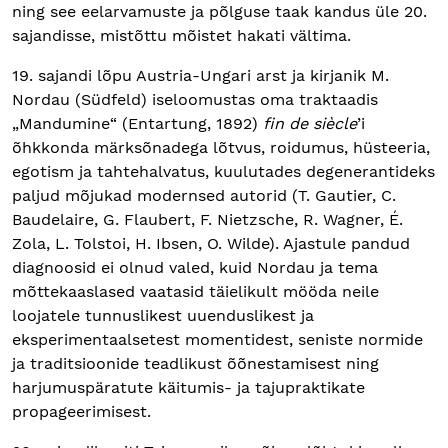
ning see eelarvamuste ja põlguse taak kandus üle 20.
sajandisse, mistõttu mõistet hakati vältima.
19. sajandi lõpu Austria-Ungari arst ja kirjanik M.
Nordau (Südfeld) iseloomustas oma traktaadis
„Mandumine“ (Entartung, 1892)
fin de siècle
’i
õhkkonda märksõnadega lõtvus, roidumus, hüsteeria,
egotism ja tahtehalvatus, kuulutades degenerantideks
paljud mõjukad modernsed autorid (T. Gautier, C.
Baudelaire, G. Flaubert, F. Nietzsche, R. Wagner, É.
Zola, L. Tolstoi, H. Ibsen, O. Wilde). Ajastule pandud
diagnoosid ei olnud valed, kuid Nordau ja tema
mõttekaaslased vaatasid täielikult mööda neile
loojatele tunnuslikest uuenduslikest ja
eksperimentaalsetest momentidest, seniste normide
ja traditsioonide teadlikust õõnestamisest ning
harjumuspäratute käitumis- ja tajupraktikate
propageerimisest.