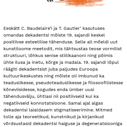
Eeskätt C. Baudelaire’i ja T. Gautier’ kasutuses
omandas dekadentsi mõiste 19. sajandi keskel
positiivse esteetilise tähenduse. Selle all mõeldi uut
kunstiloome meetodit, mis tähtsustas teose vormilist
struktuuri, lõhkus senise stiilikaanoni ning põimis
ühte ilusa ja inetu, kõrge ja madala. 19. sajandi lõpul
räägiti dekadentsist juba paljudes Euroopa
kultuurikeskustes ning mõiste oli imbunud ka
teaduslikesse, pseudoteaduslikesse ja filosoofilistesse
kõneviisidesse, kogudes enda ümber uusi
tähendusvälju, ühtlasi nii positiivseid kui ka
negatiivseid konnotatsioone. Samal ajal algas
dekadentsi laialdasem stigmatiseerimine. Mitmed
tolle aja teoreetikud, kunstnikud ja kirjanikud
võrdsustasid dekadentsi haiguse ja degeneratsiooniga