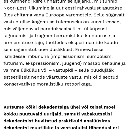
esikümnendi kiire linnastumise ajajärku, mil sünnib
Noor-Eesti liikumine ja uut eesti rahvuslust asutakse
üles ehitama vana Euroopa varemetele. Selle sügavalt
vastuolulise kogemuse tulemuseks on kunstiteosed,
mis väljendavad paradoksaalselt nii üliküpsust,
lagunemist ja fragmenteerumist kui ka nooruse ja
arenematuse taju, taotledes eksperimentide kaudu
seninägematut uuenduslikkust. Erinevatesse
ismidesse imbununa (impressionism, sümbolism,
futurism, ekspressionism, juugend) mässab kehaline ja
vaimne üliküllus või ‒ vastupidi ‒ selle puudujääk
esteetiliselt nende väärtuste vastu, mis olid seotud
konservatiivse moralistliku retoorikaga.
Kutsume kõiki dekadentsiga ühel või teisel moel
kokku puutuvaid uurijaid, samuti vabakutselisi
dekadentsist huvitatud praktikuid analüüsima
dekadentsi muutlikke ja vastuolulisi tähendusi eri