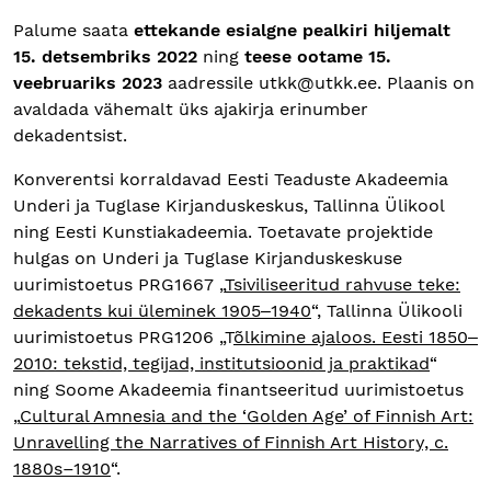
Palume saata
ettekande esialgne pealkiri hiljemalt
15. detsembriks 2022
ning
teese ootame 15.
veebruariks 2023
aadressile utkk@utkk.ee. Plaanis on
avaldada vähemalt üks ajakirja erinumber
dekadentsist.
Konverentsi korraldavad Eesti Teaduste Akadeemia
Underi ja Tuglase Kirjanduskeskus, Tallinna Ülikool
ning Eesti Kunstiakadeemia. Toetavate projektide
hulgas on Underi ja Tuglase Kirjanduskeskuse
uurimistoetus PRG1667 „
Tsiviliseeritud rahvuse teke:
dekadents kui üleminek 1905‒1940
“, Tallinna Ülikooli
uurimistoetus PRG1206 „T
õlkimine ajaloos. Eesti 1850‒
2010: tekstid, tegijad, institutsioonid ja praktikad
“
ning Soome Akadeemia finantseeritud uurimistoetus
„
Cultural Amnesia and the ‘Golden Age’ of Finnish Art:
Unravelling the Narratives of Finnish Art History, c.
1880s–1910
“.